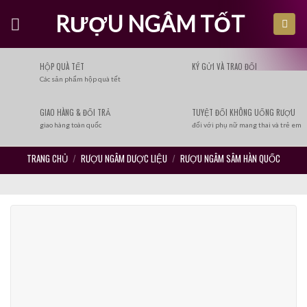
Skip
RƯỢU NGÂM TỐT
to
content
HỘP QUÀ TẾT
KÝ GỬI VÀ TRAO ĐỔI
Các sản phẩm hộp quà tết
GIAO HÀNG & ĐỔI TRẢ
TUYỆT ĐỐI KHÔNG UỐNG RƯỢU
giao hàng toàn quốc
đối với phụ nữ mang thai và trẻ em
TRANG CHỦ
/
RƯỢU NGÂM DƯỢC LIỆU
/
RƯỢU NGÂM SÂM HÀN QUỐC