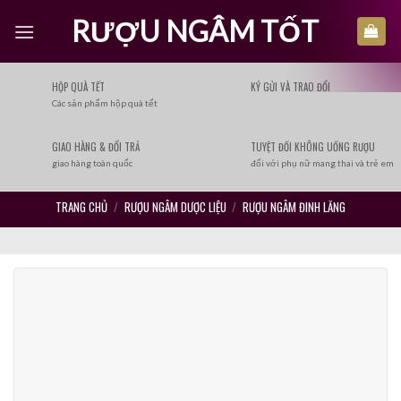
Skip
RƯỢU NGÂM TỐT
to
content
HỘP QUÀ TẾT
KÝ GỬI VÀ TRAO ĐỔI
Các sản phẩm hộp quà tết
GIAO HÀNG & ĐỔI TRẢ
TUYỆT ĐỐI KHÔNG UỐNG RƯỢU
giao hàng toàn quốc
đối với phụ nữ mang thai và trẻ em
TRANG CHỦ
/
RƯỢU NGÂM DƯỢC LIỆU
/
RƯỢU NGÂM ĐINH LĂNG