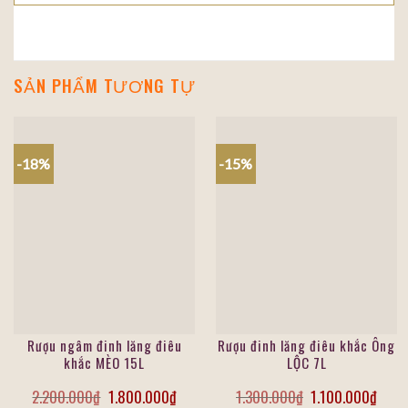
SẢN PHẨM TƯƠNG TỰ
-18%
-15%
Rượu ngâm đinh lăng điêu
Rượu đinh lăng điêu khắc Ông
khắc MÈO 15L
LỘC 7L
2.200.000
₫
1.800.000
₫
1.300.000
₫
1.100.000
₫